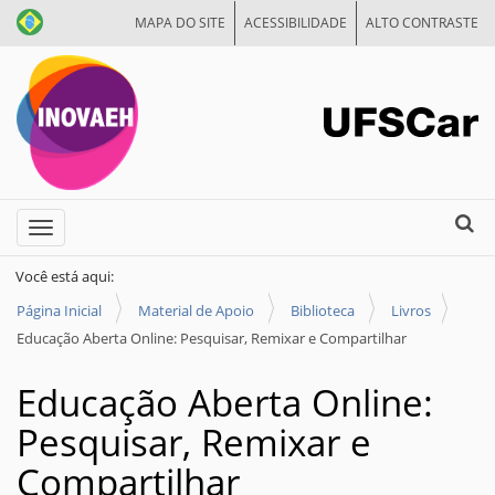
MAPA DO SITE
ACESSIBILIDADE
ALTO CONTRASTE
N
Busca
Toggle navigation
a
Busca
v
Você está aqui:
e
Página Inicial
Material de Apoio
Biblioteca
Livros
g
Educação Aberta Online: Pesquisar, Remixar e Compartilhar
a
Educação Aberta Online:
ç
ã
Pesquisar, Remixar e
o
Compartilhar